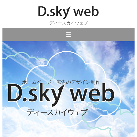
ディースカイウェブ
Category
Logo
印刷物
ホームページ・広告のデザイン制作
Fit&Pro. Logo
WSN E