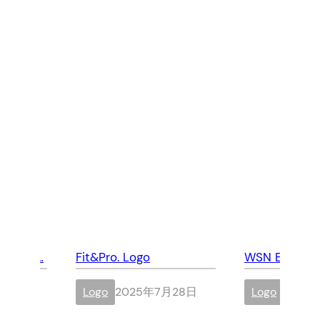
nted Ma…
Fit&Pro. Logo
WSN EDI & e
月26日
Logo
2025年7月28日
Logo
2025